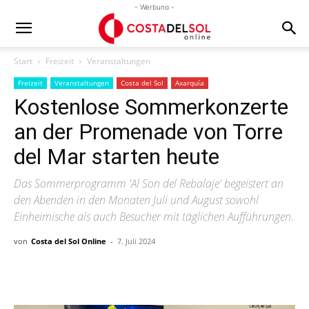
- Werbung -
Start
Freizeit
Veranstaltungen
Freizeit
Veranstaltungen
Costa del Sol
Axarquía
Kostenlose Sommerkonzerte
an der Promenade von Torre
del Mar starten heute
Das Sommerprogramm 'Al Son del Rebalaje' begeistert an
den Abenden in den Monaten Juli und August sowohl
Einheimische als auch Besucher mit täglichen Aufführungen.
von
Costa del Sol Online
-
7. Juli 2024