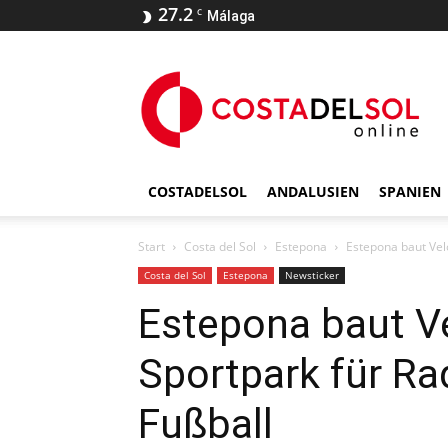
27.2
C
Málaga
COSTADELSOL
ANDALUSIEN
SPANIEN
Start
Costa del Sol
Estepona
Estepona baut Vel
Costa del Sol
Estepona
Newsticker
Estepona baut V
Sportpark für R
Fußball