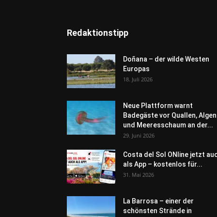
Redaktionstipp
Doñana – der wilde Westen
Europas
18. Juli 2026
Neue Plattform warnt
Badegäste vor Quallen, Algen
und Meeresschaum an der...
29. Juni 2026
Costa del Sol ONline jetzt au
als App – kostenlos für...
31. Mai 2026
La Barrosa – einer der
schönsten Strände in