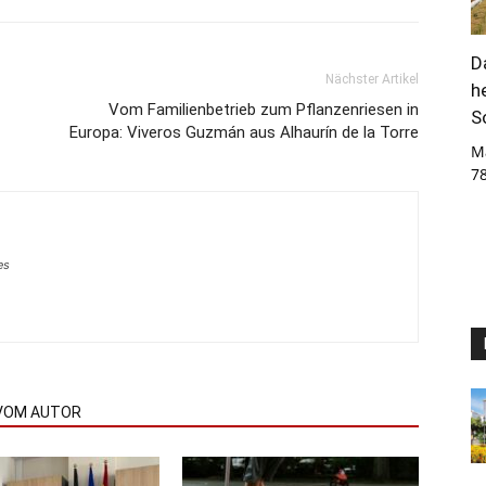
D
Nächster Artikel
h
Vom Familienbetrieb zum Pflanzenriesen in
S
Europa: Viveros Guzmán aus Alhaurín de la Torre
M
7
es
VOM AUTOR