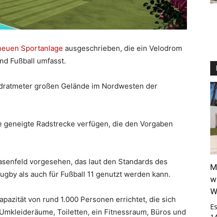
neuen Sportanlage
ausgeschrieben, die ein Velodrom
nd Fußball umfasst.
adratmeter großen Gelände im Nordwesten der
e geneigte Radstrecke verfügen, die den Vorgaben
asenfeld vorgesehen, das laut den Standards des
M
gby als auch für Fußball 11 genutzt werden kann.
w
W
pazität von rund 1.000 Personen errichtet, die sich
E
Umkleideräume, Toiletten, ein Fitnessraum, Büros und
1