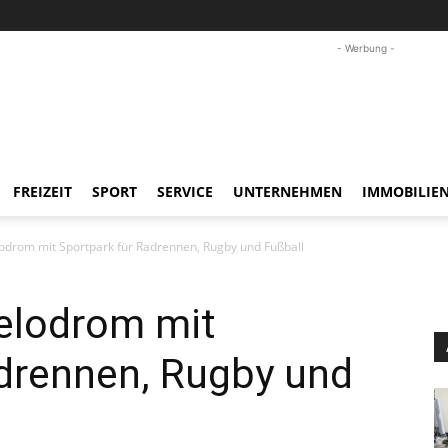
- Werbung -
FREIZEIT
SPORT
SERVICE
UNTERNEHMEN
IMMOBILIE
odrom mit Sportpark für Radrennen, Rugby und Fußball
elodrom mit
adrennen, Rugby und