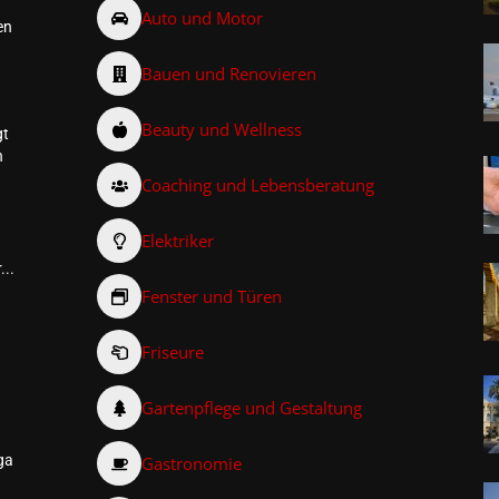
Auto und Motor
en
Bauen und Renovieren
Beauty und Wellness
gt
n
Coaching und Lebensberatung
Elektriker
...
Fenster und Türen
Friseure
–
Gartenpflege und Gestaltung
ga
Gastronomie