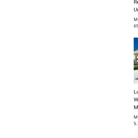
R
U
M
6
L
W
M
M
5