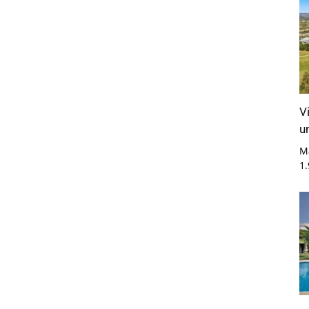
V
u
M
1