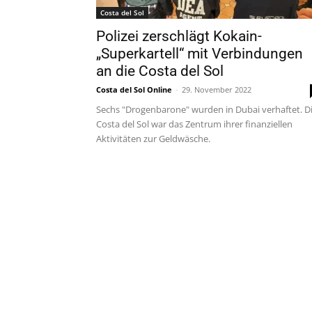
Costa del Sol
Polizei zerschlägt Kokain-
„Superkartell“ mit Verbindungen
an die Costa del Sol
Costa del Sol Online
-
29. November 2022
Sechs "Drogenbarone" wurden in Dubai verhaftet. D
Costa del Sol war das Zentrum ihrer finanziellen
Aktivitäten zur Geldwäsche.