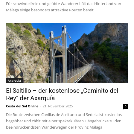
Für schwindelfreie und geübte Wanderer hält das Hinterland von
Málaga einige besonders attraktive Routen bereit
Axarquía
El Saltillo – der kostenlose „Caminito del
Rey“ der Axarquía
Costa del Sol Online
-
21. November 2025
0
Die Route zwischen Canillas de Aceituno und Sedella ist kostenlos
begehbar und zählt mit einer spektakulären Hängebrücke zu den
beeindruckendsten Wanderwegen der Provinz Málaga