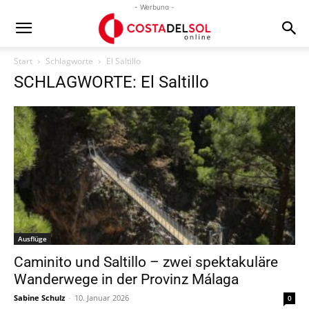
- Werbung -
Start
Schlagworte
El Saltillo
SCHLAGWORTE: El Saltillo
Ausflüge
Caminito und Saltillo – zwei spektakuläre
Wanderwege in der Provinz Málaga
Sabine Schulz
-
10. Januar 2026
0