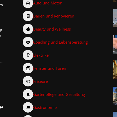
Auto und Motor
en
Bauen und Renovieren
Beauty und Wellness
gt
n
Coaching und Lebensberatung
Elektriker
...
Fenster und Türen
Friseure
–
Gartenpflege und Gestaltung
ga
Gastronomie