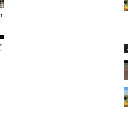
n
0
en
t,