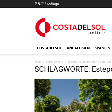
25.2
C
Málaga
COSTADELSOL
ANDALUSIEN
SPANIEN
Start
Schlagworte
Estepona Garten der Costa del 
SCHLAGWORTE: Estepon