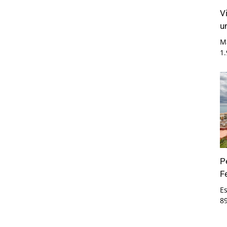
V
u
M
1
P
F
E
8