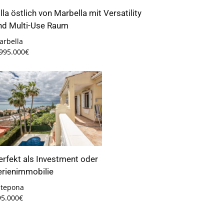
illa östlich von Marbella mit Versatility
nd Multi-Use Raum
arbella
.995.000€
erfekt als Investment oder
erienimmobilie
stepona
95.000€