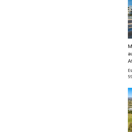
M
a
A
E
5