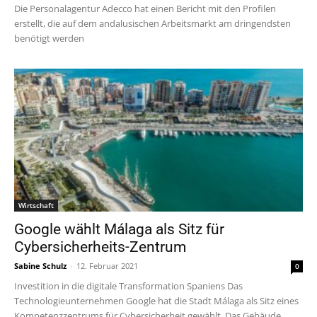
Die Personalagentur Adecco hat einen Bericht mit den Profilen
erstellt, die auf dem andalusischen Arbeitsmarkt am dringendsten
benötigt werden
Wirtschaft
Google wählt Málaga als Sitz für
Cybersicherheits-Zentrum
Sabine Schulz
-
12. Februar 2021
0
Investition in die digitale Transformation Spaniens Das
Technologieunternehmen Google hat die Stadt Málaga als Sitz eines
Kompetenzzentrums für Cybersicherheit gewählt. Das Gebäude,