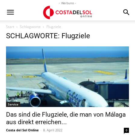
- Werbung -
Start
Schlagworte
Flugziele
SCHLAGWORTE: Flugziele
Service
Das sind die Flugziele, die man von Málaga
aus direkt erreichen...
Costa del Sol Online
-
8. April 2022
0