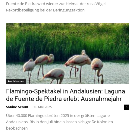
Fuente de Piedra wird wieder zur Heimat der rosa Vögel –
Rekordbeteiligung bei der Beringungsaktion
Andalusien
Flamingo-Spektakel in Andalusien: Laguna
de Fuente de Piedra erlebt Ausnahmejahr
Sabine Schulz
-
30. Mai 2025
0
Über 40.000 Flamingos brüten 2025 in der größten Lagune
Andalusiens. Bis in den Juli hinein lassen sich große Kolonien
beobachten