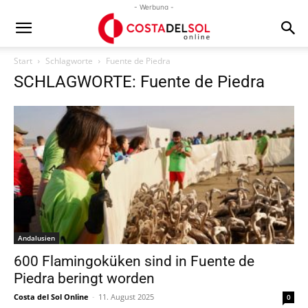
- Werbung -
Start
Schlagworte
Fuente de Piedra
SCHLAGWORTE: Fuente de Piedra
Andalusien
600 Flamingoküken sind in Fuente de
Piedra beringt worden
Costa del Sol Online
-
11. August 2025
0