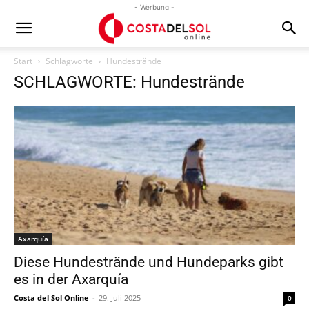
- Werbung -
Start
Schlagworte
Hundestrände
SCHLAGWORTE: Hundestrände
Axarquía
Diese Hundestrände und Hundeparks gibt
es in der Axarquía
Costa del Sol Online
-
29. Juli 2025
0