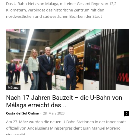
Das U-Bahn-Netz von Málaga, mit einer Gesamtlänge von 13,2
Kilometern, verbindet das historische Zentrum mit den
nordwestlichen und südwestlichen Bezirken der Stadt
Málaga
Nach 17 Jahren Bauzeit – die U-Bahn von
Málaga erreicht das...
Costa del Sol Online
-
28. März 2023
0
Am 27. März wurden die neuen U-Bahn Stationen in der Innenstadt
offiziell von Andalusiens Ministerpräsident Juan Manuel Moreno
eingeweiht