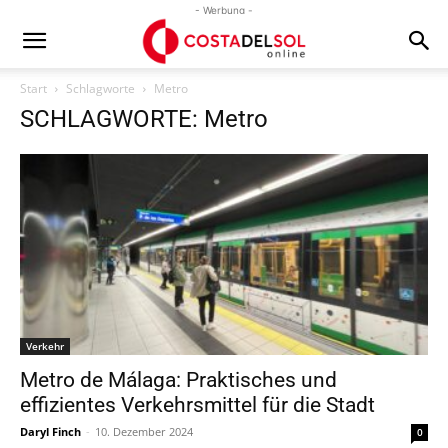
- Werbung -
Start
Schlagworte
Metro
SCHLAGWORTE: Metro
Verkehr
Metro de Málaga: Praktisches und
effizientes Verkehrsmittel für die Stadt
Daryl Finch
-
10. Dezember 2024
0