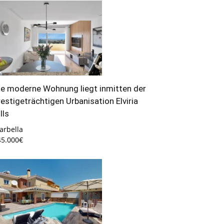
ie moderne Wohnung liegt inmitten der
restigeträchtigen Urbanisation Elviria
lls
arbella
45.000€