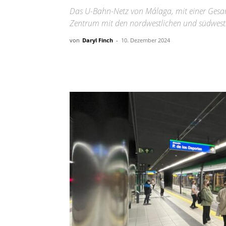
Das U-Bahn-Netz von Málaga, mit einer Gesam
Zentrum mit den nordwestlichen und südwestl
von
Daryl Finch
-
10. Dezember 2024
Teilen