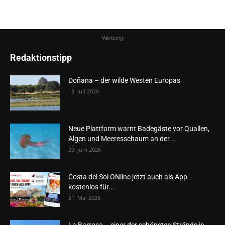
-Werbung-
Redaktionstipp
Doñana – der wilde Westen Europas
18. Juli 2026
Neue Plattform warnt Badegäste vor Quallen,
Algen und Meeresschaum an der...
29. Juni 2026
Costa del Sol ONline jetzt auch als App –
kostenlos für...
31. Mai 2026
La Barrosa – einer der schönsten Strände in