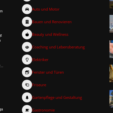
Auto und Motor
en
Bauen und Renovieren
Beauty und Wellness
gt
n
Coaching und Lebensberatung
Elektriker
...
Fenster und Türen
Friseure
–
Gartenpflege und Gestaltung
ga
Gastronomie