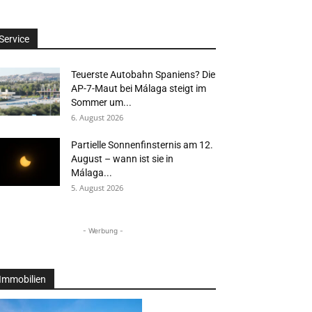
Service
Teuerste Autobahn Spaniens? Die
AP-7-Maut bei Málaga steigt im
Sommer um...
6. August 2026
Partielle Sonnenfinsternis am 12.
August – wann ist sie in
Málaga...
5. August 2026
- Werbung -
Immobilien