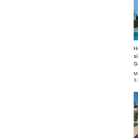
H
s
G
M
3