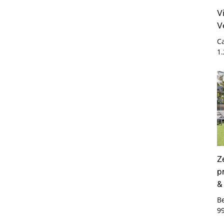
V
V
Ca
1
Z
p
&
B
9