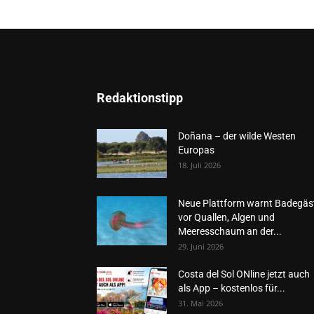
Redaktionstipp
Doñana – der wilde Westen
Europas
18. Juli 2026
Neue Plattform warnt Badegäs
vor Quallen, Algen und
Meeresschaum an der...
29. Juni 2026
Costa del Sol ONline jetzt auch
als App – kostenlos für...
31. Mai 2026