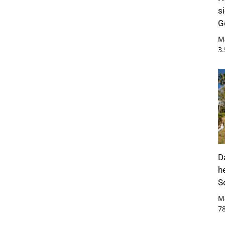
s
G
M
3
D
h
S
M
7