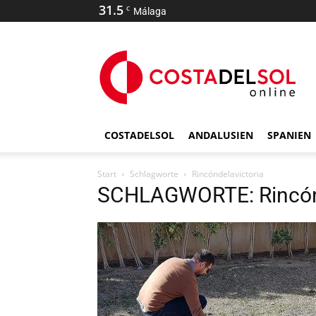
31.5
C
Málaga
COSTADELSOL
ANDALUSIEN
SPANIEN
Start
Schlagworte
Rincóndelavictoria
SCHLAGWORTE: Rincónd