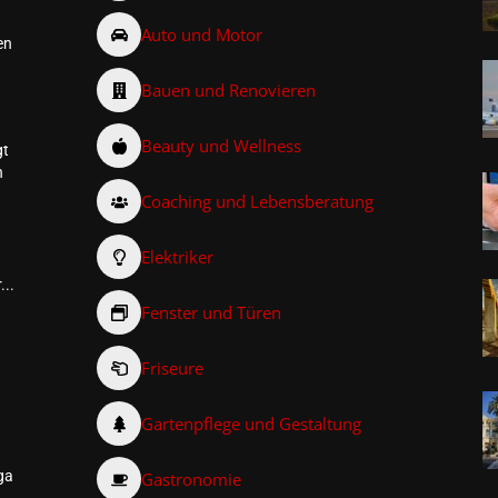
Auto und Motor
en
Bauen und Renovieren
Beauty und Wellness
gt
n
Coaching und Lebensberatung
Elektriker
...
Fenster und Türen
Friseure
–
Gartenpflege und Gestaltung
ga
Gastronomie