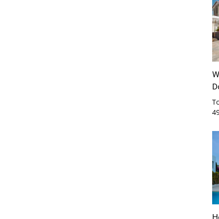
W
D
T
4
H