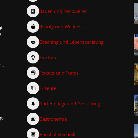
Bauen und Renovieren
Beauty und Wellness
gt
n
Coaching und Lebensberatung
Elektriker
...
Fenster und Türen
Friseure
–
Gartenpflege und Gestaltung
ga
Gastronomie
Haushaltstechnik