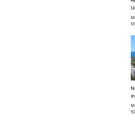
R
U
M
6
N
i
M
9