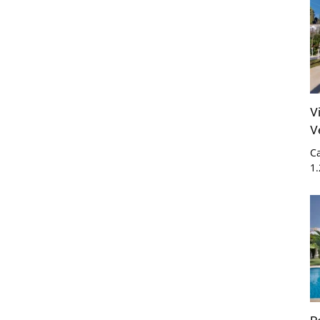
V
V
Ca
1