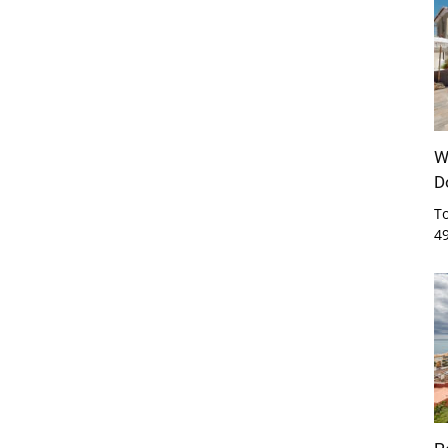
W
D
T
4