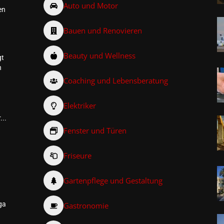
Auto und Motor
en
Bauen und Renovieren
Beauty und Wellness
gt
n
Coaching und Lebensberatung
Elektriker
...
Fenster und Türen
Friseure
–
Gartenpflege und Gestaltung
ga
Gastronomie