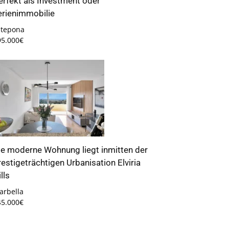
erfekt als Investment oder
erienimmobilie
stepona
95.000€
ie moderne Wohnung liegt inmitten der
restigeträchtigen Urbanisation Elviria
lls
arbella
45.000€