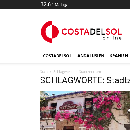
32.6
C
Málaga
COSTADELSOL
ANDALUSIEN
SPANIEN
Start
Schlagworte
Stadtzentrum
SCHLAGWORTE: Stadt