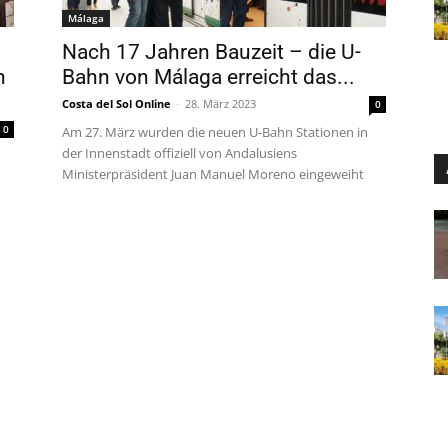
Málaga
Nach 17 Jahren Bauzeit – die U-
n
Bahn von Málaga erreicht das...
Costa del Sol Online
-
28. März 2023
0
0
Am 27. März wurden die neuen U-Bahn Stationen in
der Innenstadt offiziell von Andalusiens
Ministerpräsident Juan Manuel Moreno eingeweiht