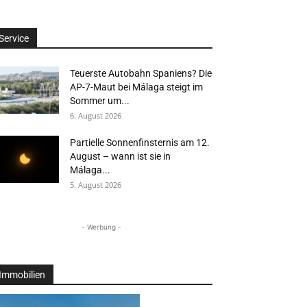
Service
Teuerste Autobahn Spaniens? Die
AP-7-Maut bei Málaga steigt im
Sommer um...
6. August 2026
Partielle Sonnenfinsternis am 12.
August – wann ist sie in
Málaga...
5. August 2026
- Werbung -
Immobilien