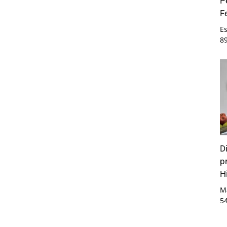
P
F
E
8
D
p
Hi
M
5