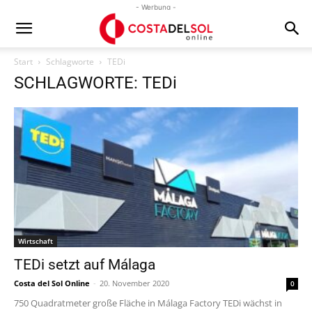
- Werbung -
Start
Schlagworte
TEDi
SCHLAGWORTE: TEDi
Wirtschaft
TEDi setzt auf Málaga
Costa del Sol Online
-
20. November 2020
0
750 Quadratmeter große Fläche in Málaga Factory TEDi wächst in