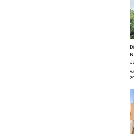
D
N
J
Va
2