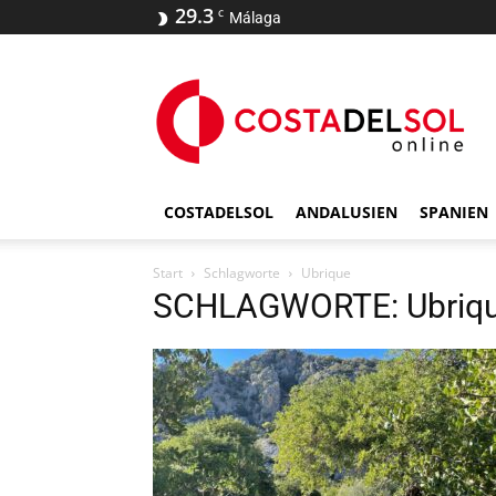
29.3
C
Málaga
COSTADELSOL
ANDALUSIEN
SPANIEN
Start
Schlagworte
Ubrique
SCHLAGWORTE: Ubriq