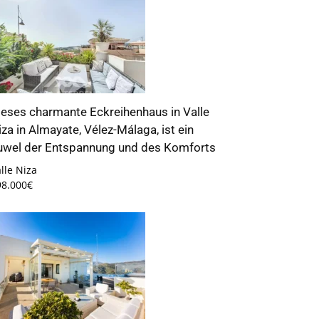
ieses charmante Eckreihenhaus in Valle
iza in Almayate, Vélez-Málaga, ist ein
uwel der Entspannung und des Komforts
lle Niza
98.000€