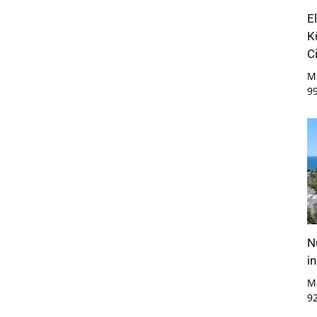
E
K
C
M
9
N
i
M
9