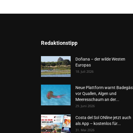
Redaktionstipp
Doñana – der wilde Westen
Europas
18. Juli 2026
Neue Plattform warnt Badegäs
vor Quallen, Algen und
Meeresschaum an der...
29. Juni 2026
Costa del Sol ONline jetzt auch
als App – kostenlos für...
31. Mai 2026