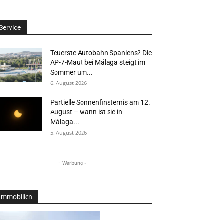
Service
Teuerste Autobahn Spaniens? Die
AP-7-Maut bei Málaga steigt im
Sommer um...
6. August 2026
Partielle Sonnenfinsternis am 12.
August – wann ist sie in
Málaga...
5. August 2026
- Werbung -
Immobilien