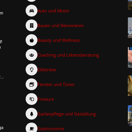
Auto und Motor
en
Bauen und Renovieren
Beauty und Wellness
gt
n
Coaching und Lebensberatung
Elektriker
...
Fenster und Türen
Friseure
–
Gartenpflege und Gestaltung
ga
Gastronomie