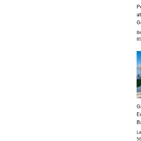
P
a
G
B
8
G
E
B
La
5