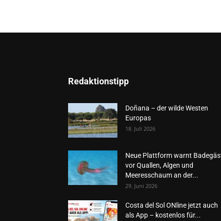
Redaktionstipp
Doñana – der wilde Westen
Europas
18. Juli 2026
Neue Plattform warnt Badegäs
vor Quallen, Algen und
Meeresschaum an der...
29. Juni 2026
Costa del Sol ONline jetzt auch
als App – kostenlos für...