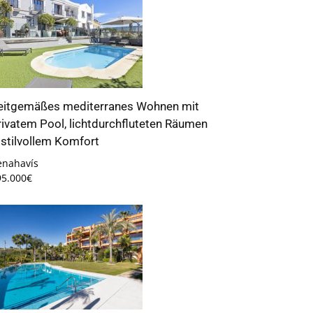
eitgemäßes mediterranes Wohnen mit
rivatem Pool, lichtdurchfluteten Räumen
 stilvollem Komfort
enahavís
95.000€