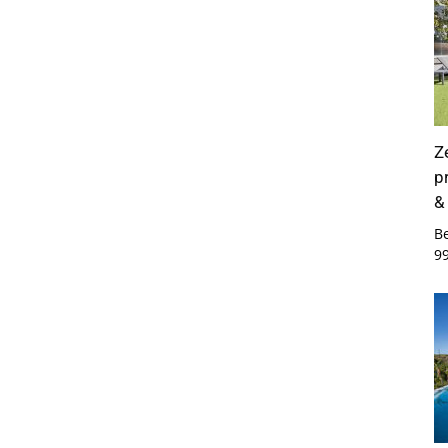
Z
p
&
B
9