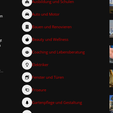
Ausbildung und Schulen
Auto und Motor
en
Bauen und Renovieren
Beauty und Wellness
gt
n
Coaching und Lebensberatung
Elektriker
...
Fenster und Türen
Friseure
–
Gartenpflege und Gestaltung