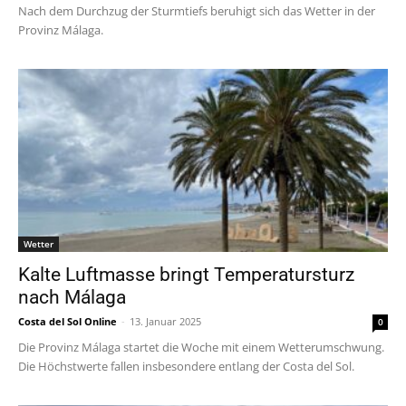
Nach dem Durchzug der Sturmtiefs beruhigt sich das Wetter in der
Provinz Málaga.
Wetter
Kalte Luftmasse bringt Temperatursturz
nach Málaga
Costa del Sol Online
-
13. Januar 2025
0
Die Provinz Málaga startet die Woche mit einem Wetterumschwung.
Die Höchstwerte fallen insbesondere entlang der Costa del Sol.