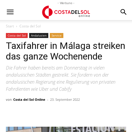
- Werbung -
Start
Costa del Sol
Costa del Sol
Andalusien
Service
Taxifahrer in Málaga streiken
das ganze Wochenende
Die Fahrer haben bereits am Donnerstag in vielen
andalusischen Städten gestreikt. Sie fordern von der
andalusischen Regierung eine Regulierung von privaten
Fahrdienten wie Uber und Cabify
von
Costa del Sol Online
-
23. September 2022