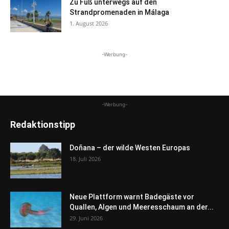
Zu Fuß unterwegs auf den
Strandpromenaden in Málaga
1. August 2026
-Werbung-
-Werbung-
Redaktionstipp
Doñana – der wilde Westen Europas
18. Juli 2026
Neue Plattform warnt Badegäste vor
Quallen, Algen und Meeresschaum an der...
29. Juni 2026