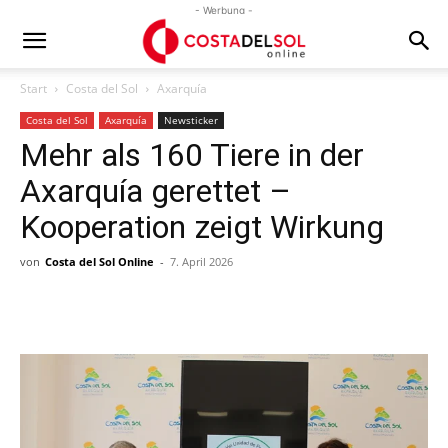
- Werbung -
Start
Costa del Sol
Axarquía
Costa del Sol
Axarquía
Newsticker
Mehr als 160 Tiere in der
Axarquía gerettet –
Kooperation zeigt Wirkung
von
Costa del Sol Online
-
7. April 2026