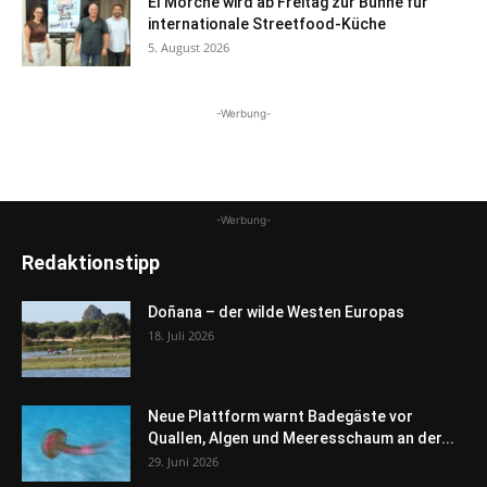
El Morche wird ab Freitag zur Bühne für
internationale Streetfood-Küche
5. August 2026
-Werbung-
-Werbung-
Redaktionstipp
Doñana – der wilde Westen Europas
18. Juli 2026
Neue Plattform warnt Badegäste vor
Quallen, Algen und Meeresschaum an der...
29. Juni 2026