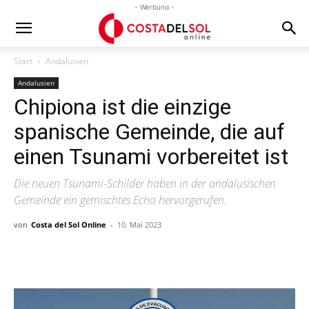
- Werbung -
Start
Andalusien
Andalusien
Chipiona ist die einzige
spanische Gemeinde, die auf
einen Tsunami vorbereitet ist
Die neuen Tsunami-Schilder haben in der andalusischen
Gemeinde ein gemischtes Echo hervorgerufen.
von
Costa del Sol Online
-
10. Mai 2023