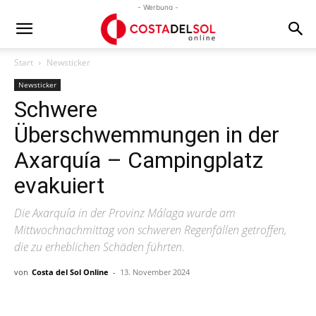
- Werbung -
Start
Newsticker
Newsticker
Schwere
Überschwemmungen in der
Axarquía – Campingplatz
evakuiert
Die Axarquía in der Provinz Málaga wurde am
Mittwochnachmittag von schweren Regenfällen getroffen,
die zu erheblichen Schäden führten.
von
Costa del Sol Online
-
13. November 2024