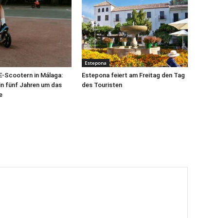
Estepona
 E-Scootern in Málaga:
Estepona feiert am Freitag den Tag
 in fünf Jahren um das
des Touristen
e