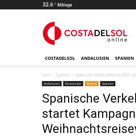
32.6
C
Málaga
COSTADELSOL
ANDALUSIEN
SPANIEN
Start
Spanien
Spanische Verkehrbehörde DGT sta
Andalusien
Newsticker
Service
Spanien
Spanische Verk
startet Kampag
Weihnachtsreise