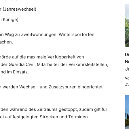
ar (Jahreswechsel)
ei Könige)
den Weg zu Zweitwohnungen, Wintersportorten,
machen.
D
hörde auf die maximale Verfügbarkeit von
N
er Guardia Civil, Mitarbeiter der Verkehrsleitstellen,
J
nd im Einsatz.
Va
2
ken werden Wechsel- und Zusatzspuren eingerichtet
den während des Zeitraums gestoppt, zudem gilt für
t auf festgelegten Strecken und Terminen.