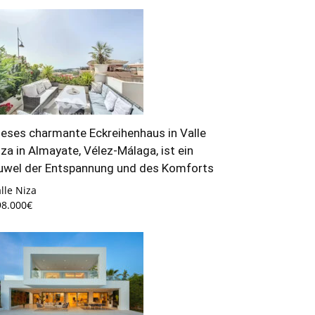
ieses charmante Eckreihenhaus in Valle
iza in Almayate, Vélez-Málaga, ist ein
uwel der Entspannung und des Komforts
lle Niza
98.000€