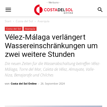
- Werbung -
Start
Costa del Sol
Axarquía
Costa del Sol
Axarquía
Vélez-Málaga verlängert
Wassereinschränkungen um
zwei weitere Stunden
Die neuen Zeiten für die Wasserabschaltung betreffen Vélez-
Málaga, Torre del Mar, Caleta de Vélez, Almayate, Valle-
Niza, Benajarafe und Chilches
von
Costa del Sol Online
-
26. September 2024