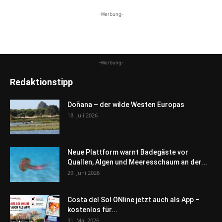
-Werbung-
-Werbung-
Redaktionstipp
Doñana – der wilde Westen Europas
18. Juli 2026
Neue Plattform warnt Badegäste vor
Quallen, Algen und Meeresschaum an der...
29. Juni 2026
Costa del Sol ONline jetzt auch als App –
kostenlos für...
31. Mai 2026