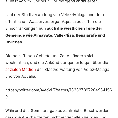
zuletzt von 22 Uhr bis 7 Uhr morgens andauerten.
Laut der Stadtverwaltung von Vélez-Málaga und dem
öffentlichen Wasserversorger Aqualia betreffen die
Einschränkungen nun a
uch die westlichen Teile der
Gemeinde wie Almayate, Valle-Niza, Benajarafe und
Chilches
.
Die betroffenen Gebiete und Zeiten ändern sich
wöchentlich, und die Ankündigungen erfolgen über die
sozialen Medien
der Stadtverwaltung von Vélez-Málaga
und von Aqualia.
https://twitter.com/AytoVLZ/status/183827897204964156
9
Während des Sommers gab es zahlreiche Beschwerden,
dass die Abschaltzeiten nicht eingehalten wurden und