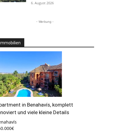
6. August 2026
- Werbung -
Immobilien
partment in Benahavís, komplett
enoviert und viele kleine Details
enahavís
50.000€