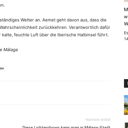
en.
M
w
tändiges Wetter an. Aemet geht davon aus, dass die
W
Wahrscheinlichkeit zurückkehren. Verantwortlich dafür
E
 kalte, feuchte Luft über die Iberische Halbinsel führt.
1
de Málaga
ter
Nächster Artikel
Diese Lichtershows kann man in Málaga-Stadt