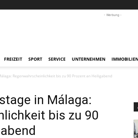
- Werbung -
FREIZEIT
SPORT
SERVICE
UNTERNEHMEN
IMMOBILIE
álaga: Regenwahrscheinlichkeit bis zu 90 Prozent an Heiligabend
stage in Málaga:
ichkeit bis zu 90
gabend