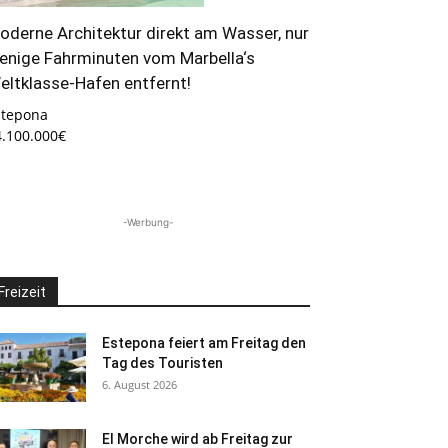
oderne Architektur direkt am Wasser, nur
enige Fahrminuten vom Marbella‘s
eltklasse-Hafen entfernt!
stepona
4.100.000€
-Werbung-
Freizeit
Estepona feiert am Freitag den
Tag des Touristen
6. August 2026
El Morche wird ab Freitag zur