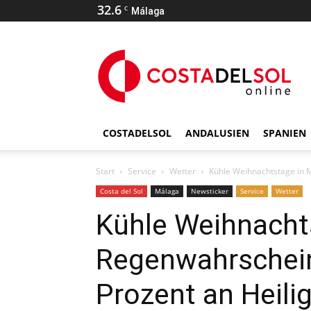
32.6
C
Málaga
COSTADELSOL
ANDALUSIEN
SPANIEN
Start
Service
Wetter
Kühle Weihnachtstage in M
Costa del Sol
Málaga
Newsticker
Service
Wetter
Kühle Weihnacht
Regenwahrscheinl
Prozent an Heili