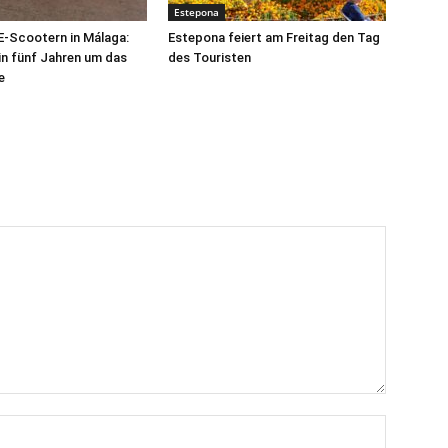
Estepona
 E-Scootern in Málaga:
Estepona feiert am Freitag den Tag
 in fünf Jahren um das
des Touristen
e