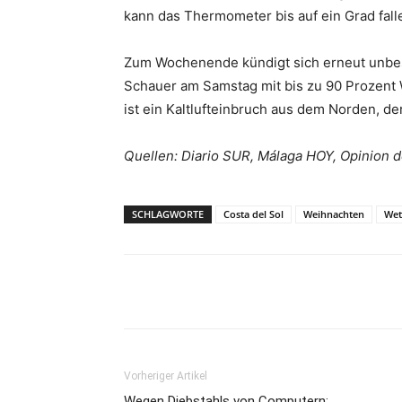
kann das Thermometer bis auf ein Grad fall
Zum Wochenende kündigt sich erneut unbes
Schauer am Samstag mit bis zu 90 Prozent 
ist ein Kaltlufteinbruch aus dem Norden, der
Quellen: Diario SUR, Málaga HOY, Opinion 
SCHLAGWORTE
Costa del Sol
Weihnachten
Wet
Teilen
Vorheriger Artikel
Wegen Diebstahls von Computern: