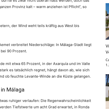
dürfte es zwar nicht überall nass werden, doch das
ganzen Provinz kalt – warm anziehen ist Pflicht“, so
etern, der Wind weht teils kräftig aus West bis
Aemet verbreitet Niederschläge: In Málaga-Stadt liegt
V
 bei 90 Prozent.
V
Ca
de mit etwa 65 Prozent, in der Axarquía und im Valle
1
stark es tatsächlich regnet, hängt davon ab, wie sich
nd ob feuchte Levante-Winde an die Küste gelangen.
 in Málaga
twas ruhiger verlaufen: Die Regenwahrscheinlichkeit
 werden Tiefstwerte um acht Grad erwartet, in Ronda