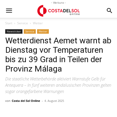
- Werbung -
Start
Service
Wetter
Newsticker
Service
Wetter
Wetterdienst Aemet warnt ab
Dienstag vor Temperaturen
bis zu 39 Grad in Teilen der
Provinz Málaga
Die staatliche Wetterbehörde aktiviert Warnstufe Gelb für
Antequera – In fünf weiteren andalusischen Provinzen gelten
sogar orangefarbene Warnungen
von
Costa del Sol Online
-
4. August 2025