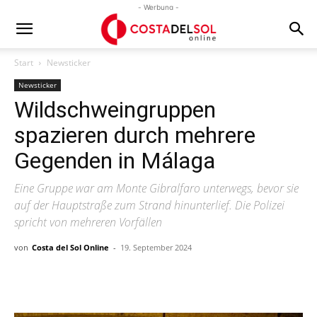
- Werbung -
Start
Newsticker
Newsticker
Wildschweingruppen
spazieren durch mehrere
Gegenden in Málaga
Eine Gruppe war am Monte Gibralfaro unterwegs, bevor sie
auf der Hauptstraße zum Strand hinunterlief. Die Polizei
spricht von mehreren Vorfällen
von
Costa del Sol Online
-
19. September 2024