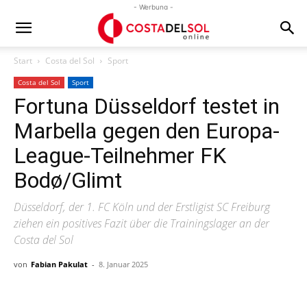
- Werbung -
Start
Costa del Sol
Sport
Costa del Sol
Sport
Fortuna Düsseldorf testet in
Marbella gegen den Europa-
League-Teilnehmer FK
Bodø/Glimt
Düsseldorf, der 1. FC Köln und der Erstligist SC Freiburg
ziehen ein positives Fazit über die Trainingslager an der
Costa del Sol
von
Fabian Pakulat
-
8. Januar 2025