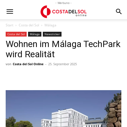
- Werbung -
Start
Costa del Sol
Málaga
Costa del Sol
Málaga
Newsticker
Wohnen im Málaga TechPark
wird Realität
von
Costa del Sol Online
-
25. September 2025