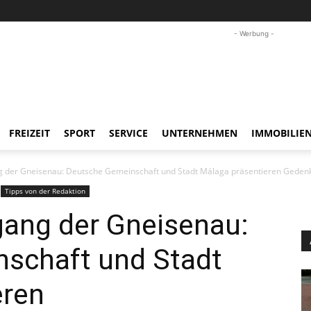
- Werbung -
FREIZEIT
SPORT
SERVICE
UNTERNEHMEN
IMMOBILIE
g der Gneisenau: Deutsche Gemeinschaft und Stadt Málaga präsentieren Geden
Tipps von der Redaktion
gang der Gneisenau:
schaft und Stadt
eren