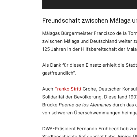
Freundschaft zwischen Málaga u
Málagas Bürgermeister Francisco de la Torr
zwischen Málaga und Deutschland weiter zu 
125 Jahren in der Hilfsbereitschaft der Ma
Als Dank für diesen Einsatz erhielt die Stad
gastfreundlich“.
Auch
Franko Stritt
Grohe, Deutscher Konsul 
Solidarität der Bevölkerung. Diese fand 1
Brücke
Puente de los Alemanes
durch das d
von schweren Überschwemmungen heimges
DWA-Präsident Fernando Frühbeck hob zud
Stadtgeschichte tief geprägt habe. Einige Ü