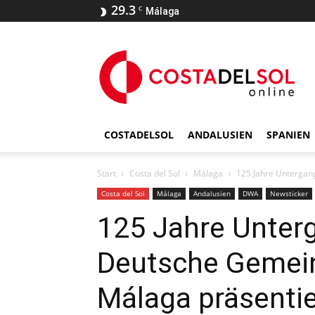
29.3
C
Málaga
COSTADELSOL
ANDALUSIEN
SPANIEN
Start
Costa del Sol
Málaga
125 Jahre Untergan
Costa del Sol
Málaga
Andalusien
DWA
Newsticker
125 Jahre Unter
Deutsche Gemein
Málaga präsenti