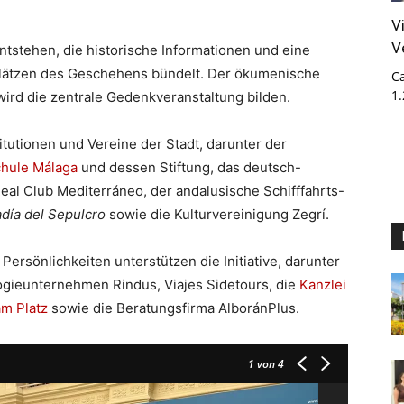
V
V
ntstehen, die historische Informationen und eine
plätzen des Geschehens bündelt. Der ökumenische
Ca
1
wird die zentrale Gedenkveranstaltung bilden.
itutionen und Vereine der Stadt, darunter der
hule Málaga
und dessen Stiftung, das deutsch-
Real Club Mediterráneo, der andalusische Schifffahrts-
día del Sepulcro
sowie die Kulturvereinigung Zegrí.
rsönlichkeiten unterstützen die Initiative, darunter
logieunternehmen Rindus, Viajes Sidetours, die
Kanzlei
am Platz
sowie die Beratungsfirma AlboránPlus.
1
von 4