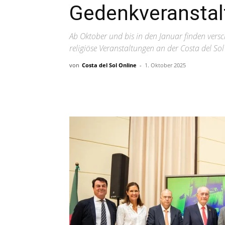
Gedenkveransta
Ab Oktober und bis in den Januar finden verschi
religiöse Veranstaltungen an der Costa del Sol 
von
Costa del Sol Online
-
1. Oktober 2025
Teilen