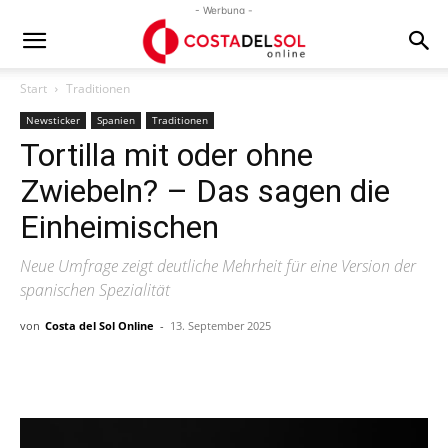
- Werbung -
Start
Traditionen
Newsticker
Spanien
Traditionen
Tortilla mit oder ohne
Zwiebeln? – Das sagen die
Einheimischen
Neue Umfrage zeigt deutliche Mehrheit für eine Version der
spanischen Spezialität
von
Costa del Sol Online
-
13. September 2025