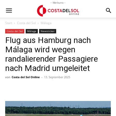
- Werbung -
Start
Costa del Sol
Málaga
Costa del Sol
Málaga
Newsticker
Flug aus Hamburg nach
Málaga wird wegen
randalierender Passagiere
nach Madrid umgeleitet
von
Costa del Sol Online
-
13. September 2025