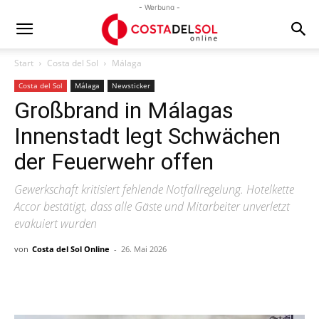
- Werbung -
Start
Costa del Sol
Málaga
Costa del Sol
Málaga
Newsticker
Großbrand in Málagas
Innenstadt legt Schwächen
der Feuerwehr offen
Gewerkschaft kritisiert fehlende Notfallregelung. Hotelkette
Accor bestätigt, dass alle Gäste und Mitarbeiter unverletzt
evakuiert wurden
von
Costa del Sol Online
-
26. Mai 2026