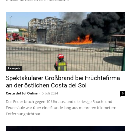
Axarquía
Spektakulärer Großbrand bei Früchtefirma
an der östlichen Costa del Sol
Costa del Sol Online
-
5. Juli 2024
0
Das Feuer brach gegen 10 Uhr aus, und die riesige Rauch- und
Feuersäule war über eine Stunde lang aus mehreren Kilometern
Entfernung sichtbar.