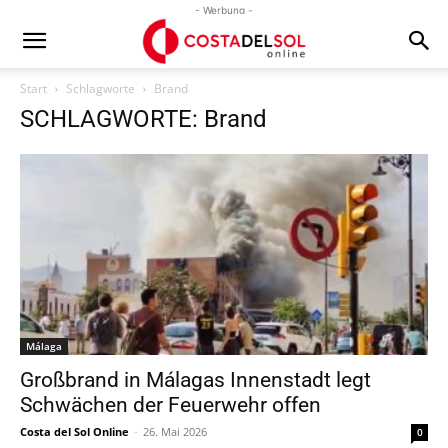
- Werbung -
Start
Schlagworte
Brand
SCHLAGWORTE: Brand
Málaga
Großbrand in Málagas Innenstadt legt
Schwächen der Feuerwehr offen
Costa del Sol Online
-
26. Mai 2026
0