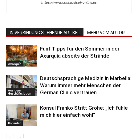
https://www.costadelsol-online.es
IN VERBINDUNG STEHENDE ARTIKEL
MEHR VOM AUTOR
Fünf Tipps für den Sommer in der
Axarquía abseits der Strände
Axarquía
Deutschsprachige Medizin in Marbella:
Warum immer mehr Menschen der
Aus dem
German Clinic vertrauen
Geschäftsleben
Konsul Franko Stritt Grohe: „Ich fühle
mich hier einfach wohl“
Konsulat