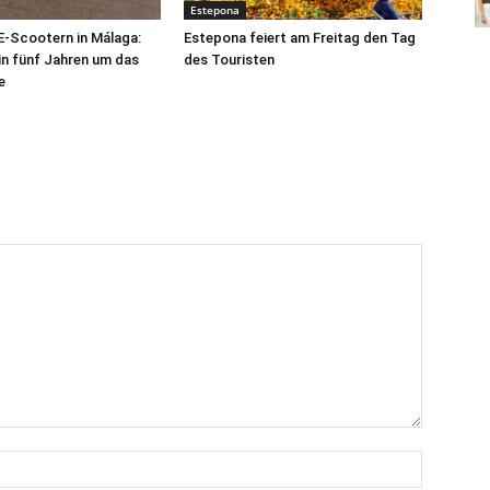
Estepona
 E-Scootern in Málaga:
Estepona feiert am Freitag den Tag
 in fünf Jahren um das
des Touristen
e