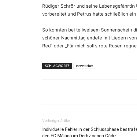
Rüdiger Schrör und seine Lebensgefährtin U
vorbereitet und Petrus hatte schließlich ei
So konnten bei teilweisem Sonnenschein d
schöner Nachmittag endete mit Liedern von 
Red“ oder „Für mich soll’s rote Rosen regne
SCHLAGWORTE
newsticker
Teilen
Vorheriger Artikel
Individuelle Fehler in der Schlussphase bestraf
den FC Málaga im Derby gegen Cádiz