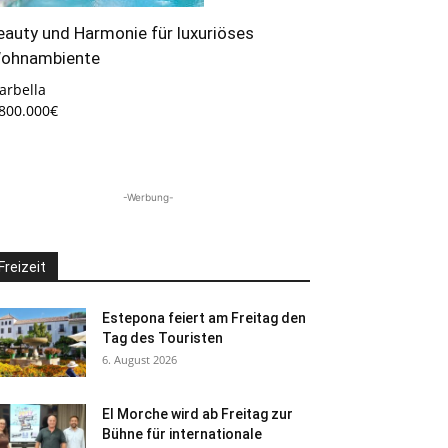
eauty und Harmonie für luxuriöses
ohnambiente
arbella
.800.000€
-Werbung-
Freizeit
Estepona feiert am Freitag den
Tag des Touristen
6. August 2026
El Morche wird ab Freitag zur
Bühne für internationale