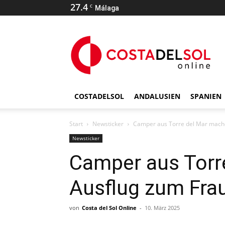
27.4
C
Málaga
COSTADELSOL
ANDALUSIEN
SPANIEN
Start
Newsticker
Camper aus Torre del Mar mach
Newsticker
Camper aus Torr
Ausflug zum Fra
von
Costa del Sol Online
-
10. März 2025