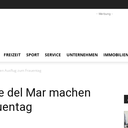
- Werbung -
FREIZEIT
SPORT
SERVICE
UNTERNEHMEN
IMMOBILIE
en Ausflug zum Frauentag
e del Mar machen
uentag