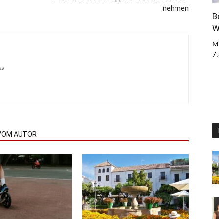
nehmen
B
W
M
7
es
VOM AUTOR