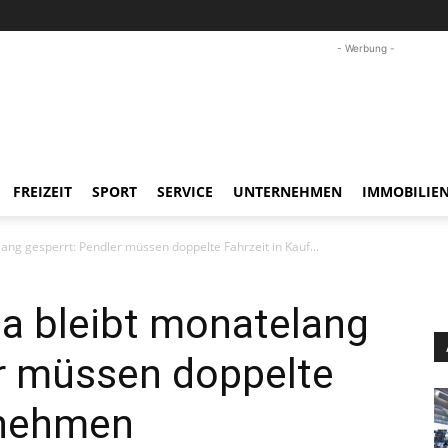
- Werbung -
FREIZEIT
SPORT
SERVICE
UNTERNEHMEN
IMMOBILIE
ng gesperrt: Pendler müssen doppelte Fahrzeit in Kauf...
a bleibt monatelang
er müssen doppelte
 nehmen