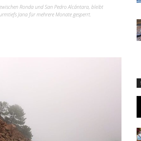
 zwischen Ronda und San Pedro Alcántara, bleibt
turmtiefs Jana für mehrere Monate gesperrt.