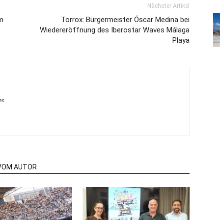
Nächster Artikel
m
Torrox: Bürgermeister Óscar Medina bei
Wiedereröffnung des Iberostar Waves Málaga
Playa
es
VOM AUTOR