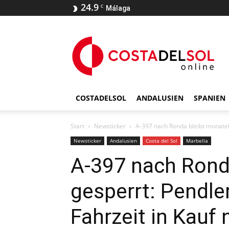
24.9
C
Málaga
COSTADELSOL
ANDALUSIEN
SPANIEN
Start
Newsticker
A-397 nach Ronda bleibt monatela
Newsticker
Andalusien
Costa del Sol
Marbella
A-397 nach Rond
gesperrt: Pendl
Fahrzeit in Kauf