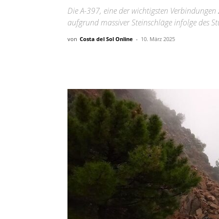
Die A-397, eine der wichtigsten Verbindungen
aufgrund massiver Steinschläge infolge des S
von
Costa del Sol Online
-
10. März 2025
Teilen