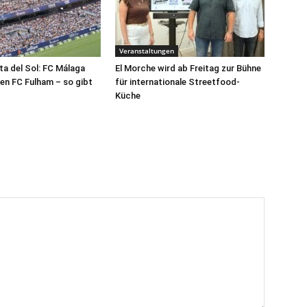
Veranstaltungen
a del Sol: FC Málaga
El Morche wird ab Freitag zur Bühne
n FC Fulham – so gibt
für internationale Streetfood-
Küche