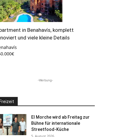
partment in Benahavís, komplett
enoviert und viele kleine Details
enahavís
50.000€
-Werbung-
Freizeit
El Morche wird ab Freitag zur
Bühne für internationale
Streetfood-Küche
5. August 2026