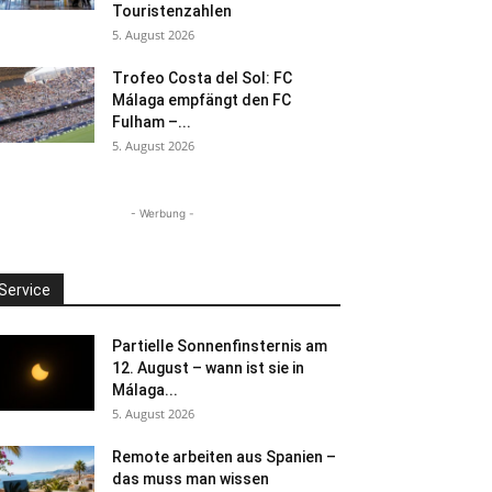
Touristenzahlen
5. August 2026
Trofeo Costa del Sol: FC
Málaga empfängt den FC
Fulham –...
5. August 2026
- Werbung -
Service
Partielle Sonnenfinsternis am
12. August – wann ist sie in
Málaga...
5. August 2026
Remote arbeiten aus Spanien –
das muss man wissen