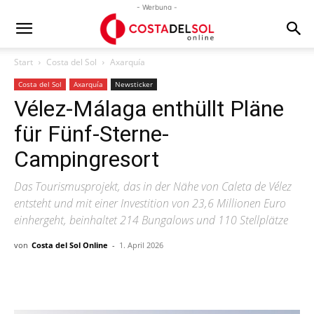
- Werbung -
Start
Costa del Sol
Axarquía
Costa del Sol
Axarquía
Newsticker
Vélez-Málaga enthüllt Pläne
für Fünf-Sterne-
Campingresort
Das Tourismusprojekt, das in der Nähe von Caleta de Vélez
entsteht und mit einer Investition von 23,6 Millionen Euro
einhergeht, beinhaltet 214 Bungalows und 110 Stellplätze
von
Costa del Sol Online
-
1. April 2026