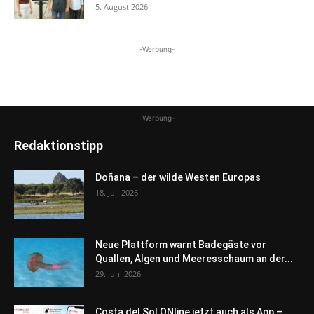
5. August 2026
-Werbung-
-Werbung-
Redaktionstipp
Doñana – der wilde Westen Europas
18. Juli 2026
Neue Plattform warnt Badegäste vor
Quallen, Algen und Meeresschaum an der...
29. Juni 2026
Costa del Sol ONline jetzt auch als App –