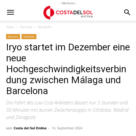
- Werbung -
Start
Service
Verkehr
Service
Verkehr
Iryo startet im Dezember eine
neue
Hochgeschwindigkeitsverbin
dung zwischen Málaga und
Barcelona
Die Fahrt des Low-Cost-Anbieters dauert nur 5 Stunden und
50 Minuten mit kurzen Zwischenstopps in Córdoba, Madrid
und Zaragoza
von
Costa del Sol Online
-
10. September 2024