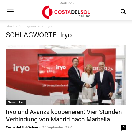
- Werbung -
Start
Schlagworte
Iryo
SCHLAGWORTE: Iryo
Newsticker
Iryo und Avanza kooperieren: Vier-Stunden-
Verbindung von Madrid nach Marbella
Costa del Sol Online
-
27. September 2024
0