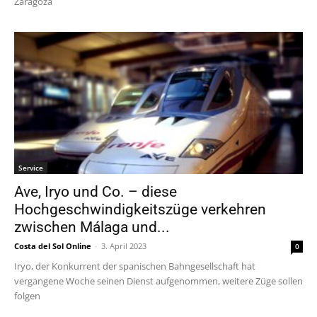
Zaragoza
Service
Ave, Iryo und Co. – diese
Hochgeschwindigkeitszüge verkehren
zwischen Málaga und...
Costa del Sol Online
-
3. April 2023
0
Iryo, der Konkurrent der spanischen Bahngesellschaft hat
vergangene Woche seinen Dienst aufgenommen, weitere Züge sollen
folgen