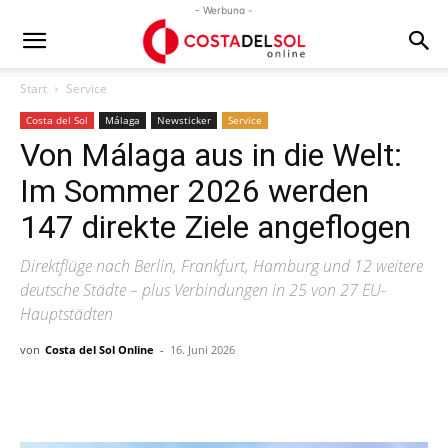
- Werbung -
Start
Service
Costa del Sol
Málaga
Newsticker
Service
Von Málaga aus in die Welt:
Im Sommer 2026 werden
147 direkte Ziele angeflogen
Direktflüge nach Berlin, Frankfurt, Hamburg und 12 weitere
deutsche Städte – plus Verbindungen in 25 von 27 EU-
Hauptstädten
von
Costa del Sol Online
-
16. Juni 2026