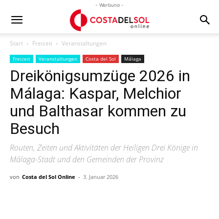
- Werbung -
Start
Freizeit
Veranstaltungen
Freizeit
Veranstaltungen
Costa del Sol
Málaga
Dreikönigsumzüge 2026 in
Málaga: Kaspar, Melchior
und Balthasar kommen zu
Besuch
Routen, Zeiten und Aktivitäten der Heiligen Drei Könige in
Málaga-Stadt und den Gemeinden der Provinz
von
Costa del Sol Online
-
3. Januar 2026