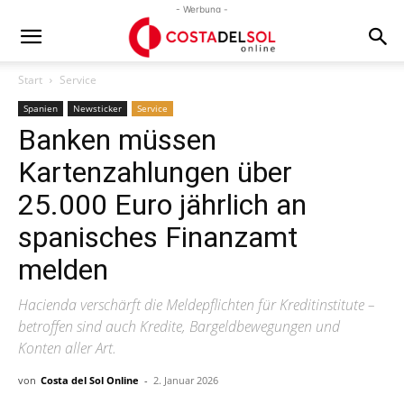
- Werbung -
Start
Service
Spanien
Newsticker
Service
Banken müssen
Kartenzahlungen über
25.000 Euro jährlich an
spanisches Finanzamt
melden
Hacienda verschärft die Meldepflichten für Kreditinstitute –
betroffen sind auch Kredite, Bargeldbewegungen und
Konten aller Art.
von
Costa del Sol Online
-
2. Januar 2026