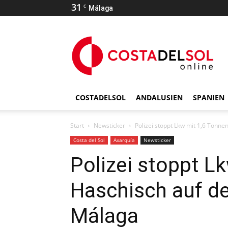
31
C
Málaga
COSTADELSOL
ANDALUSIEN
SPANIEN
Start
Newsticker
Polizei stoppt Lkw mit 1,6 Tonne
Costa del Sol
Axarquía
Newsticker
Polizei stoppt L
Haschisch auf de
Málaga