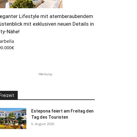
leganter Lifestyle mit atemberaubendem
üstenblick mit exklusiven neuen Details in
ity-Nähe!
arbella
90.000€
-Werbung-
Freizeit
Estepona feiert am Freitag den
Tag des Touristen
6. August 2026