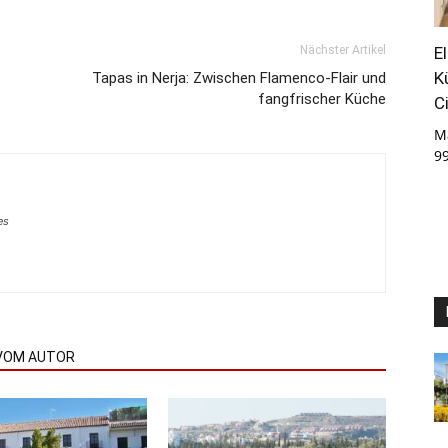
E
Nächster Artikel
K
Tapas in Nerja: Zwischen Flamenco-Flair und
fangfrischer Küche
C
M
9
es
VOM AUTOR