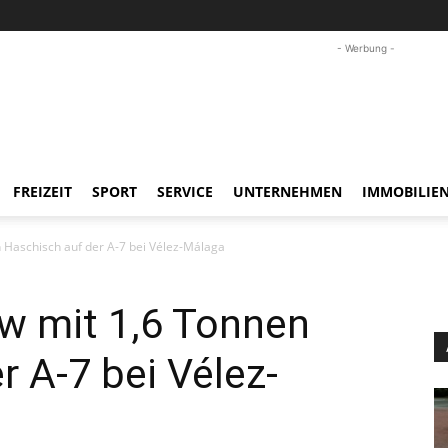
- Werbung -
FREIZEIT
SPORT
SERVICE
UNTERNEHMEN
IMMOBILIE
n Haschisch auf der A-7 bei Vélez-Málaga
kw mit 1,6 Tonnen
r A-7 bei Vélez-