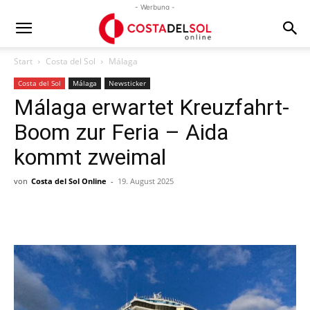
- Werbung -
Start
Costa del Sol
Málaga
Costa del Sol
Málaga
Newsticker
Málaga erwartet Kreuzfahrt-
Boom zur Feria – Aida
kommt zweimal
von
Costa del Sol Online
-
19. August 2025