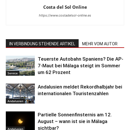
Costa del Sol Online
https://www.costadelsol-online.es
IN VERBINDUNG STEHENDE ARTIKEL
MEHR VOM AUTOR
Teuerste Autobahn Spaniens? Die AP-
7-Maut bei Málaga steigt im Sommer
um 62 Prozent
Service
Andalusien meldet Rekordhalbjahr bei
internationalen Touristenzahlen
Andalusien
Partielle Sonnenfinsternis am 12.
August – wann ist sie in Málaga
sichtbar?
Andalusien