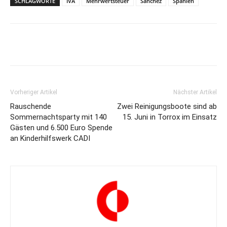
SCHLAGWORTE
IVA
Mehrwertsteuer
Sanchez
Spanien
Vorheriger Artikel
Nächster Artikel
Rauschende
Zwei Reinigungsboote sind ab
Sommernachtsparty mit 140
15. Juni in Torrox im Einsatz
Gästen und 6.500 Euro Spende
an Kinderhilfswerk CADI