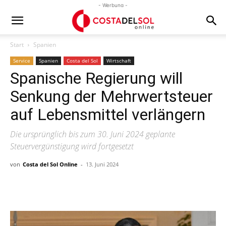
- Werbung -
Start
Spanien
Service
Spanien
Costa del Sol
Wirtschaft
Spanische Regierung will
Senkung der Mehrwertsteuer
auf Lebensmittel verlängern
Die ursprünglich bis zum 30. Juni 2024 geplante
Steuervergünstigung wird fortgesetzt
von
Costa del Sol Online
-
13. Juni 2024