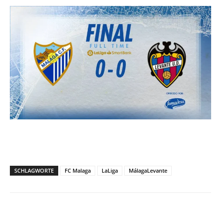
SCHLAGWORTE
FC Malaga
LaLiga
MálagaLevante