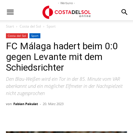
- Werbung -
Start
Costa del Sol
Sport
Costa del Sol
Sport
FC Málaga hadert beim 0:0
gegen Levante mit dem
Schiedsrichter
Den Blau-Weißen wird ein Tor in der 85. Minute vom VAR
aberkannt und ein möglicher Elfmeter in der Nachspielzeit
nicht zugesprochen
von
Fabian Pakulat
-
20. März 2023