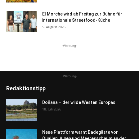
El Morche wird ab Freitag zur Bühne für
internationale Streetfood-Küche
5. August 2026
-Werbung-
-Werbung-
Redaktionstipp
Doñana – der wilde Westen Europas
18. Juli 2026
Neue Plattform warnt Badegäste vor
Quallen, Algen und Meeresschaum an der...